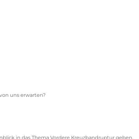
/von uns erwarten?
inblick in das Thema Vordere Kreuzbandruptur geben,