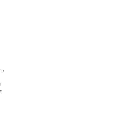
nd
d
e