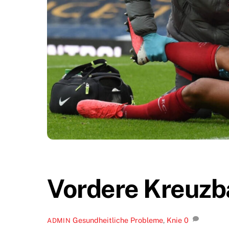
Vordere Kreuzb
Gesundheitliche Probleme
,
Knie
0
ADMIN